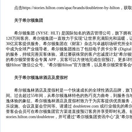
点击https://stories.hilton.com/apac/brands/doubletree-by-hi
关于希尔顿集团
希尔顿集团 (NYSE: HLT) 是国际知名的酒店管理公司，旗下拥
120万间客房。希尔顿集团一直致力于实现“让世界充满阳光和温暖，
30亿宾客提供服务。希尔顿集团在《财富》杂志与卓越职场研究所全
中成为全球产业领导者。希尔顿集团推出了包括电子房卡分享 (Digital 
的服务，持续完善宾客体验。通过屡获殊荣的客户忠诚度计划“希尔顿荣
的希尔顿荣誉客会专属 APP，宾客可以方便地完成住宿预订。更多详情请登录 s
顿Hilton”微信公众号、“希尔顿Hilton”官方微博，以及希尔顿荣誉
关于希尔顿逸
林酒店
及度假村
希尔顿逸林酒店及度假村是一个快速成长的全球性酒店品牌，旗下拥有
间。过去超过55年间，从希尔顿逸林特色的热巧克力曲奇，到服务当
逸体验的象征。希尔顿逸林酒店及度假村致力于为宾客提供优质服务
乐设施、会议及宴会空间等。请通过 doubletree.com 或行业领
誉客会会员可在希尔顿集团官方渠道直接预订客房并享受即时礼遇。
stories.hilton.com/doubletree，并可通过“希尔顿集团资讯中心