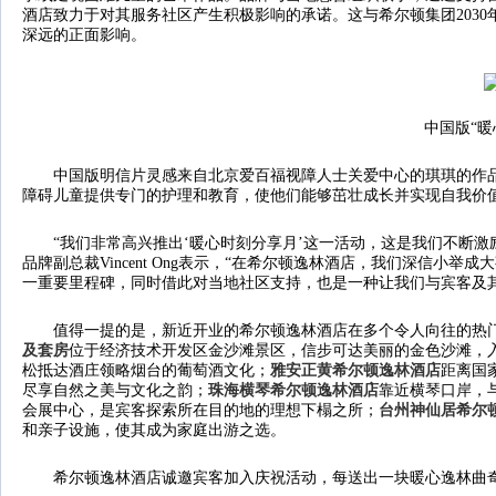
酒店致力于对其服务社区产生积极影响的承诺。这与希尔顿集团2030年“
深远的正面影响。
中国版“暖
中国版明信片灵感来自北京爱百福视障人士关爱中心的琪琪的作
障碍儿童提供专门的护理和教育，使他们能够茁壮成长并实现自我价
“我们非常高兴推出‘暖心时刻分享月’这一活动，这是我们不断激
品牌副总裁Vincent Ong表示，“在希尔顿逸林酒店，我们深信小
一重要里程碑，同时借此对当地社区支持，也是一种让我们与宾客及其
值得一提的是，新近开业的希尔顿逸林酒店在多个令人向往的热
及套房
位于经济技术开发区金沙滩景区，信步可达美丽的金色沙滩，
松抵达酒庄领略烟台的葡萄酒文化；
雅安正黄希尔顿逸林酒店
距离国
尽享自然之美与文化之韵；
珠海横琴希尔顿逸林酒店
靠近横琴口岸，
会展中心，是宾客探索所在目的地的理想下榻之所；
台州神仙居希尔
和亲子设施，使其成为家庭出游之选。
希尔顿逸林酒店诚邀宾客加入庆祝活动，每送出一块暖心逸林曲奇